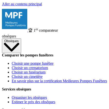
Aller au contenu principal
er
🏆
1
comparateur
obsèques
Obsèques
Comparer les pompes funèbres
Choisir une pompe funèbre
Choisir un crematorium
Choisir un funérarium
Choisir un cimetière
En savoir plus sur la certification Meilleures Pompes Funèbres
Services obsèques
Organiser les obsèques
Estimer le prix des obsèques