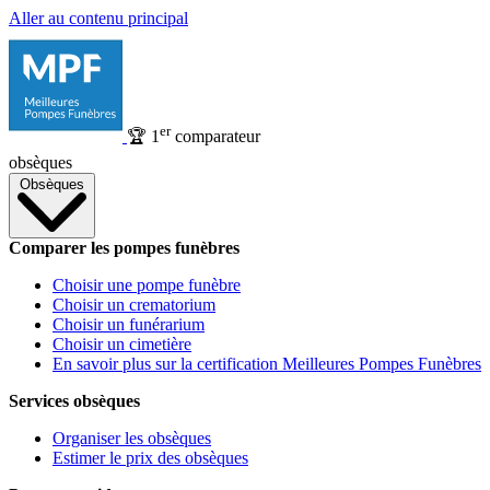
Aller au contenu principal
er
🏆
1
comparateur
obsèques
Obsèques
Comparer les pompes funèbres
Choisir une pompe funèbre
Choisir un crematorium
Choisir un funérarium
Choisir un cimetière
En savoir plus sur la certification Meilleures Pompes Funèbres
Services obsèques
Organiser les obsèques
Estimer le prix des obsèques