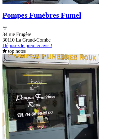
Pompes Funèbres Fumel
34 rue Frugère
30110 La Grand-Combe
Déposez le premier avis !
top notes