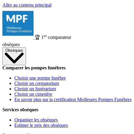
Aller au contenu principal
er
🏆
1
comparateur
obsèques
Obsèques
Comparer les pompes funèbres
Choisir une pompe funèbre
Choisir un crematorium
Choisir un funérarium
Choisir un cimetière
En savoir plus sur la certification Meilleures Pompes Funèbres
Services obsèques
Organiser les obsèques
Estimer le prix des obsèques