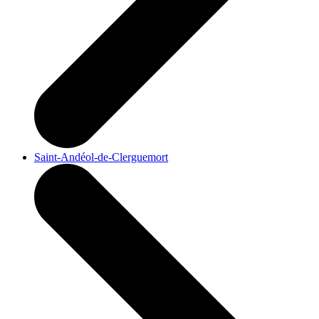
Saint-Andéol-de-Clerguemort