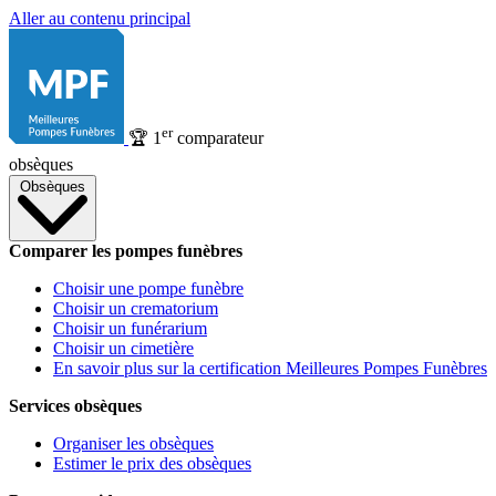
Aller au contenu principal
er
🏆
1
comparateur
obsèques
Obsèques
Comparer les pompes funèbres
Choisir une pompe funèbre
Choisir un crematorium
Choisir un funérarium
Choisir un cimetière
En savoir plus sur la certification Meilleures Pompes Funèbres
Services obsèques
Organiser les obsèques
Estimer le prix des obsèques