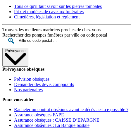
Tous ce qu'il faut savoir sur les pierres tombales
Prix et modèles de caveaux funéraires
Cimetières, législiation et réglement
Trouvez les meilleurs marbriers proches de chez vous
Rechercher des pompes funèbres par ville ou code postal
Prévoyance
Prévoyance obsèques
Prévision obsèques
Demander des devis comparatifs
Nos partenaires
Pour vous aider
Racheter un contrat obsèques avant le décès : est-ce possible ?
Assurance obsèques FAPE
Assurance obsèques : CAISSE D’EPARGNE
Assurance obsèques : La Banque postale