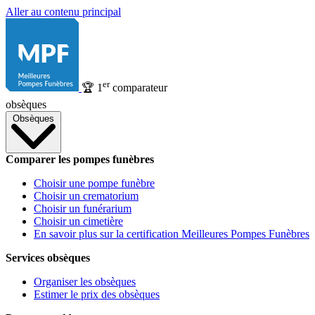
Aller au contenu principal
er
🏆
1
comparateur
obsèques
Obsèques
Comparer les pompes funèbres
Choisir une pompe funèbre
Choisir un crematorium
Choisir un funérarium
Choisir un cimetière
En savoir plus sur la certification Meilleures Pompes Funèbres
Services obsèques
Organiser les obsèques
Estimer le prix des obsèques