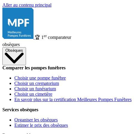
Aller au contenu principal
er
🏆
1
comparateur
obsèques
Obsèques
Comparer les pompes funèbres
Choisir une pompe funèbre
Choisir un crematorium
Choisir un funérarium
Choisir un cimetière
En savoir plus sur la certification Meilleures Pompes Funèbres
Services obsèques
Organiser les obsèques
Estimer le prix des obsèques