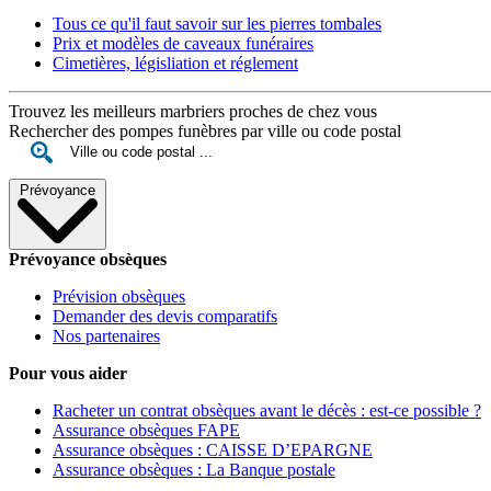
Tous ce qu'il faut savoir sur les pierres tombales
Prix et modèles de caveaux funéraires
Cimetières, législiation et réglement
Trouvez les meilleurs marbriers proches de chez vous
Rechercher des pompes funèbres par ville ou code postal
Prévoyance
Prévoyance obsèques
Prévision obsèques
Demander des devis comparatifs
Nos partenaires
Pour vous aider
Racheter un contrat obsèques avant le décès : est-ce possible ?
Assurance obsèques FAPE
Assurance obsèques : CAISSE D’EPARGNE
Assurance obsèques : La Banque postale