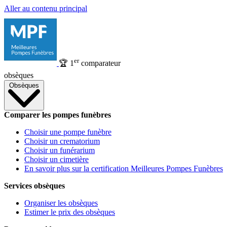
Aller au contenu principal
er
🏆
1
comparateur
obsèques
Obsèques
Comparer les pompes funèbres
Choisir une pompe funèbre
Choisir un crematorium
Choisir un funérarium
Choisir un cimetière
En savoir plus sur la certification Meilleures Pompes Funèbres
Services obsèques
Organiser les obsèques
Estimer le prix des obsèques