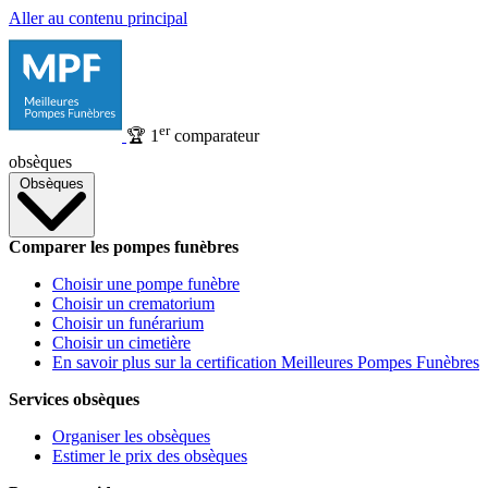
Aller au contenu principal
er
🏆
1
comparateur
obsèques
Obsèques
Comparer les pompes funèbres
Choisir une pompe funèbre
Choisir un crematorium
Choisir un funérarium
Choisir un cimetière
En savoir plus sur la certification Meilleures Pompes Funèbres
Services obsèques
Organiser les obsèques
Estimer le prix des obsèques