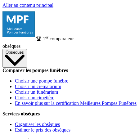
Aller au contenu principal
er
🏆
1
comparateur
obsèques
Obsèques
Comparer les pompes funèbres
Choisir une pompe funèbre
Choisir un crematorium
Choisir un funérarium
Choisir un cimetière
En savoir plus sur la certification Meilleures Pompes Funèbres
Services obsèques
Organiser les obsèques
Estimer le prix des obsèques