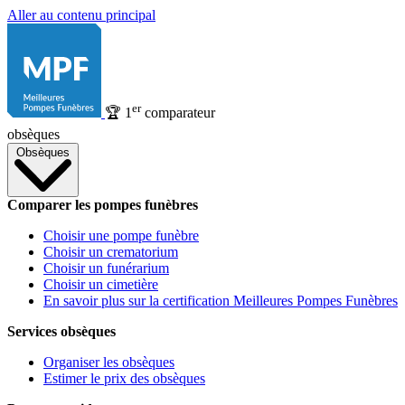
Aller au contenu principal
er
🏆
1
comparateur
obsèques
Obsèques
Comparer les pompes funèbres
Choisir une pompe funèbre
Choisir un crematorium
Choisir un funérarium
Choisir un cimetière
En savoir plus sur la certification Meilleures Pompes Funèbres
Services obsèques
Organiser les obsèques
Estimer le prix des obsèques