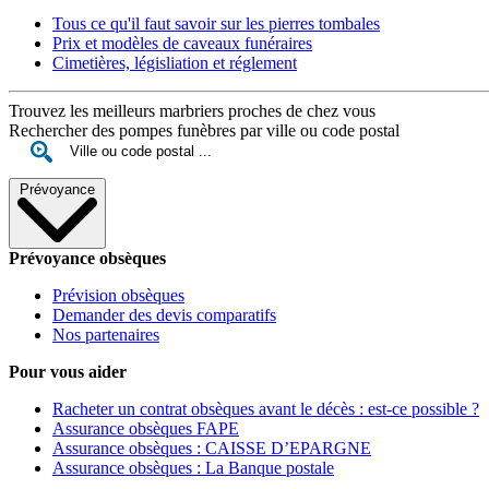
Tous ce qu'il faut savoir sur les pierres tombales
Prix et modèles de caveaux funéraires
Cimetières, législiation et réglement
Trouvez les meilleurs marbriers proches de chez vous
Rechercher des pompes funèbres par ville ou code postal
Prévoyance
Prévoyance obsèques
Prévision obsèques
Demander des devis comparatifs
Nos partenaires
Pour vous aider
Racheter un contrat obsèques avant le décès : est-ce possible ?
Assurance obsèques FAPE
Assurance obsèques : CAISSE D’EPARGNE
Assurance obsèques : La Banque postale