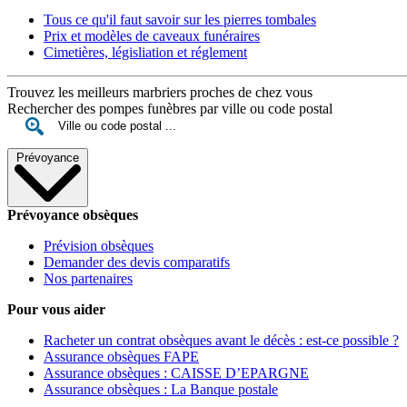
Tous ce qu'il faut savoir sur les pierres tombales
Prix et modèles de caveaux funéraires
Cimetières, législiation et réglement
Trouvez les meilleurs marbriers proches de chez vous
Rechercher des pompes funèbres par ville ou code postal
Prévoyance
Prévoyance obsèques
Prévision obsèques
Demander des devis comparatifs
Nos partenaires
Pour vous aider
Racheter un contrat obsèques avant le décès : est-ce possible ?
Assurance obsèques FAPE
Assurance obsèques : CAISSE D’EPARGNE
Assurance obsèques : La Banque postale