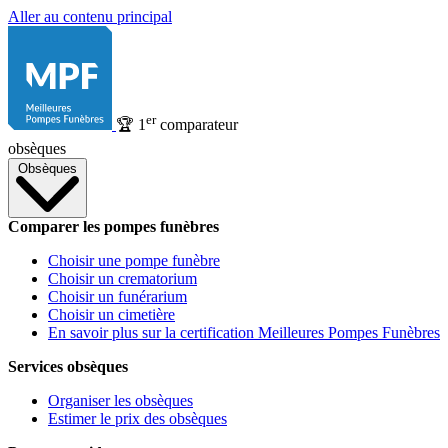
Aller au contenu principal
er
🏆
1
comparateur
obsèques
Obsèques
Comparer les pompes funèbres
Choisir une pompe funèbre
Choisir un crematorium
Choisir un funérarium
Choisir un cimetière
En savoir plus sur la certification Meilleures Pompes Funèbres
Services obsèques
Organiser les obsèques
Estimer le prix des obsèques