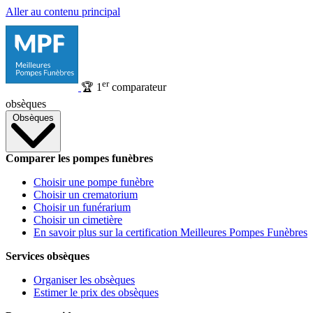
Aller au contenu principal
er
🏆
1
comparateur
obsèques
Obsèques
Comparer les pompes funèbres
Choisir une pompe funèbre
Choisir un crematorium
Choisir un funérarium
Choisir un cimetière
En savoir plus sur la certification Meilleures Pompes Funèbres
Services obsèques
Organiser les obsèques
Estimer le prix des obsèques