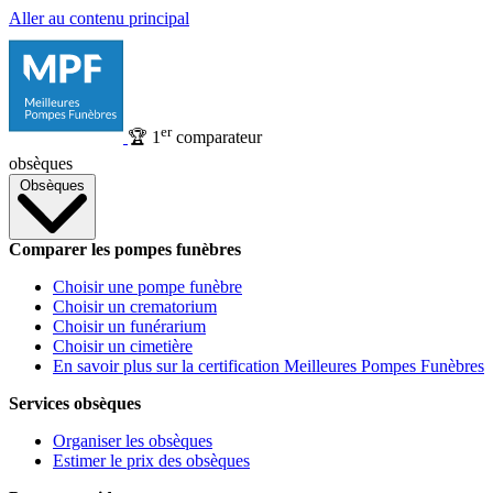
Aller au contenu principal
er
🏆
1
comparateur
obsèques
Obsèques
Comparer les pompes funèbres
Choisir une pompe funèbre
Choisir un crematorium
Choisir un funérarium
Choisir un cimetière
En savoir plus sur la certification Meilleures Pompes Funèbres
Services obsèques
Organiser les obsèques
Estimer le prix des obsèques