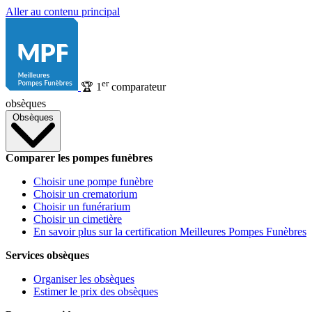
Aller au contenu principal
er
🏆
1
comparateur
obsèques
Obsèques
Comparer les pompes funèbres
Choisir une pompe funèbre
Choisir un crematorium
Choisir un funérarium
Choisir un cimetière
En savoir plus sur la certification Meilleures Pompes Funèbres
Services obsèques
Organiser les obsèques
Estimer le prix des obsèques