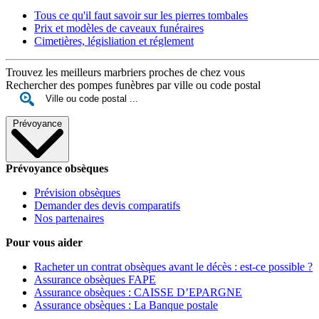
Tous ce qu'il faut savoir sur les pierres tombales
Prix et modèles de caveaux funéraires
Cimetières, législiation et réglement
Trouvez les meilleurs marbriers proches de chez vous
Rechercher des pompes funèbres par ville ou code postal
Prévoyance
Prévoyance obsèques
Prévision obsèques
Demander des devis comparatifs
Nos partenaires
Pour vous aider
Racheter un contrat obsèques avant le décès : est-ce possible ?
Assurance obsèques FAPE
Assurance obsèques : CAISSE D’EPARGNE
Assurance obsèques : La Banque postale