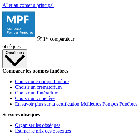
Aller au contenu principal
er
🏆
1
comparateur
obsèques
Obsèques
Comparer les pompes funèbres
Choisir une pompe funèbre
Choisir un crematorium
Choisir un funérarium
Choisir un cimetière
En savoir plus sur la certification Meilleures Pompes Funèbres
Services obsèques
Organiser les obsèques
Estimer le prix des obsèques