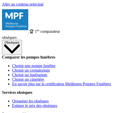
Aller au contenu principal
er
🏆
1
comparateur
obsèques
Obsèques
Comparer les pompes funèbres
Choisir une pompe funèbre
Choisir un crematorium
Choisir un funérarium
Choisir un cimetière
En savoir plus sur la certification Meilleures Pompes Funèbres
Services obsèques
Organiser les obsèques
Estimer le prix des obsèques