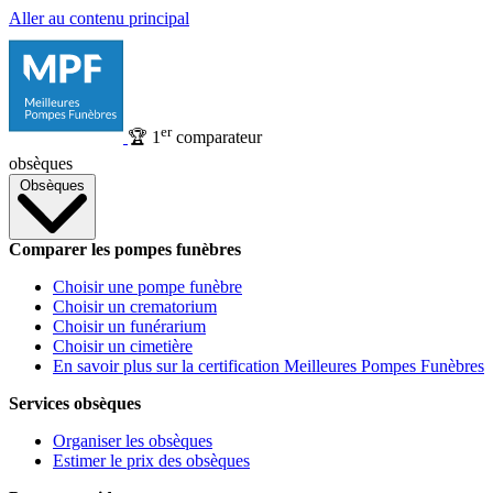
Aller au contenu principal
er
🏆
1
comparateur
obsèques
Obsèques
Comparer les pompes funèbres
Choisir une pompe funèbre
Choisir un crematorium
Choisir un funérarium
Choisir un cimetière
En savoir plus sur la certification Meilleures Pompes Funèbres
Services obsèques
Organiser les obsèques
Estimer le prix des obsèques