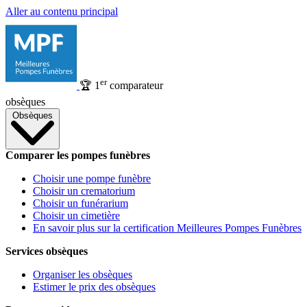
Aller au contenu principal
er
🏆
1
comparateur
obsèques
Obsèques
Comparer les pompes funèbres
Choisir une pompe funèbre
Choisir un crematorium
Choisir un funérarium
Choisir un cimetière
En savoir plus sur la certification Meilleures Pompes Funèbres
Services obsèques
Organiser les obsèques
Estimer le prix des obsèques