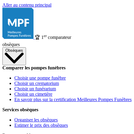
Aller au contenu principal
er
🏆
1
comparateur
obsèques
Obsèques
Comparer les pompes funèbres
Choisir une pompe funèbre
Choisir un crematorium
Choisir un funérarium
Choisir un cimetière
En savoir plus sur la certification Meilleures Pompes Funèbres
Services obsèques
Organiser les obsèques
Estimer le prix des obsèques