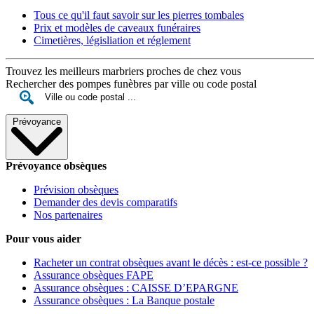
Tous ce qu'il faut savoir sur les pierres tombales
Prix et modèles de caveaux funéraires
Cimetières, législiation et réglement
Trouvez les meilleurs marbriers proches de chez vous
Rechercher des pompes funèbres par ville ou code postal
Prévoyance
Prévoyance obsèques
Prévision obsèques
Demander des devis comparatifs
Nos partenaires
Pour vous aider
Racheter un contrat obsèques avant le décès : est-ce possible ?
Assurance obsèques FAPE
Assurance obsèques : CAISSE D’EPARGNE
Assurance obsèques : La Banque postale