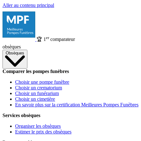
Aller au contenu principal
er
🏆
1
comparateur
obsèques
Obsèques
Comparer les pompes funèbres
Choisir une pompe funèbre
Choisir un crematorium
Choisir un funérarium
Choisir un cimetière
En savoir plus sur la certification Meilleures Pompes Funèbres
Services obsèques
Organiser les obsèques
Estimer le prix des obsèques