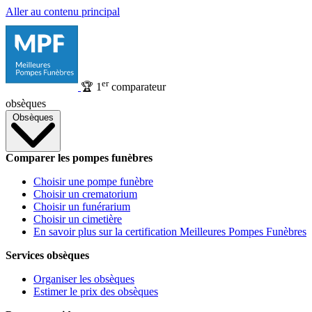
Aller au contenu principal
er
🏆
1
comparateur
obsèques
Obsèques
Comparer les pompes funèbres
Choisir une pompe funèbre
Choisir un crematorium
Choisir un funérarium
Choisir un cimetière
En savoir plus sur la certification Meilleures Pompes Funèbres
Services obsèques
Organiser les obsèques
Estimer le prix des obsèques