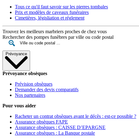
Tous ce qu'il faut savoir sur les pierres tombales
Prix et modèles de caveaux funéraires
Cimetières, législiation et réglement
Trouvez les meilleurs marbriers proches de chez vous
Rechercher des pompes funèbres par ville ou code postal
Prévoyance
Prévoyance obsèques
Prévision obsèques
Demander des devis comparatifs
Nos partenaires
Pour vous aider
Racheter un contrat obsèques avant le décès : est-ce possible ?
Assurance obsèques FAPE
Assurance obsèques : CAISSE D’EPARGNE
Assurance obsèques : La Banque postale