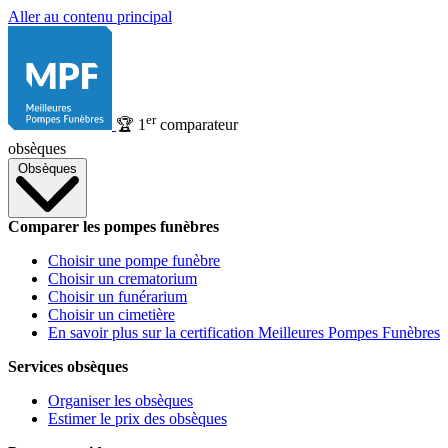
Aller au contenu principal
er
🏆
1
comparateur
obsèques
Obsèques
Comparer les pompes funèbres
Choisir une pompe funèbre
Choisir un crematorium
Choisir un funérarium
Choisir un cimetière
En savoir plus sur la certification Meilleures Pompes Funèbres
Services obsèques
Organiser les obsèques
Estimer le prix des obsèques