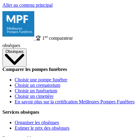
Aller au contenu principal
er
🏆
1
comparateur
obsèques
Obsèques
Comparer les pompes funèbres
Choisir une pompe funèbre
Choisir un crematorium
Choisir un funérarium
Choisir un cimetière
En savoir plus sur la certification Meilleures Pompes Funèbres
Services obsèques
Organiser les obsèques
Estimer le prix des obsèques