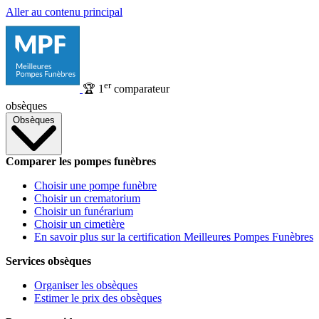
Aller au contenu principal
er
🏆
1
comparateur
obsèques
Obsèques
Comparer les pompes funèbres
Choisir une pompe funèbre
Choisir un crematorium
Choisir un funérarium
Choisir un cimetière
En savoir plus sur la certification Meilleures Pompes Funèbres
Services obsèques
Organiser les obsèques
Estimer le prix des obsèques