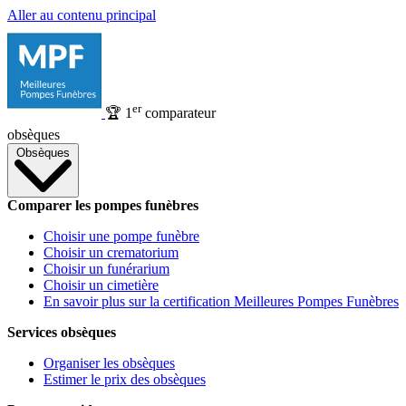
Aller au contenu principal
er
🏆
1
comparateur
obsèques
Obsèques
Comparer les pompes funèbres
Choisir une pompe funèbre
Choisir un crematorium
Choisir un funérarium
Choisir un cimetière
En savoir plus sur la certification Meilleures Pompes Funèbres
Services obsèques
Organiser les obsèques
Estimer le prix des obsèques