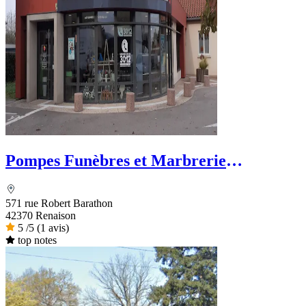
Pompes Funèbres et Marbrerie
Goutaudier - PFG
571 rue Robert Barathon
42370 Renaison
5
/5
(1 avis)
top notes