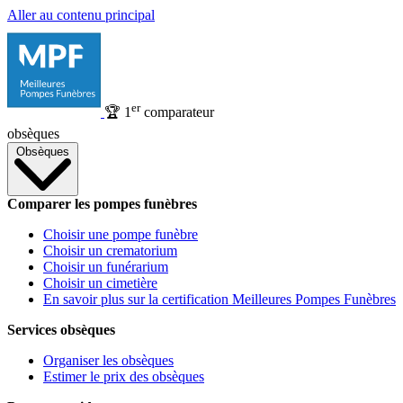
Aller au contenu principal
er
🏆
1
comparateur
obsèques
Obsèques
Comparer les pompes funèbres
Choisir une pompe funèbre
Choisir un crematorium
Choisir un funérarium
Choisir un cimetière
En savoir plus sur la certification Meilleures Pompes Funèbres
Services obsèques
Organiser les obsèques
Estimer le prix des obsèques