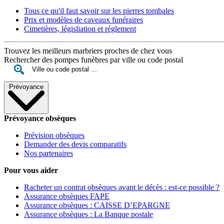
Tous ce qu'il faut savoir sur les pierres tombales
Prix et modèles de caveaux funéraires
Cimetières, législiation et réglement
Trouvez les meilleurs marbriers proches de chez vous
Rechercher des pompes funèbres par ville ou code postal
Prévoyance
Prévoyance obsèques
Prévision obsèques
Demander des devis comparatifs
Nos partenaires
Pour vous aider
Racheter un contrat obsèques avant le décès : est-ce possible ?
Assurance obsèques FAPE
Assurance obsèques : CAISSE D’EPARGNE
Assurance obsèques : La Banque postale