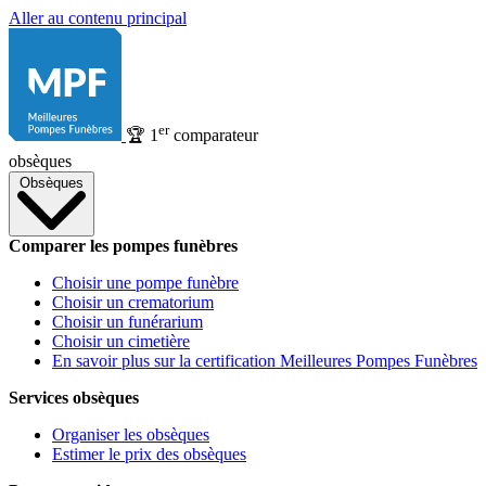
Aller au contenu principal
er
🏆
1
comparateur
obsèques
Obsèques
Comparer les pompes funèbres
Choisir une pompe funèbre
Choisir un crematorium
Choisir un funérarium
Choisir un cimetière
En savoir plus sur la certification Meilleures Pompes Funèbres
Services obsèques
Organiser les obsèques
Estimer le prix des obsèques