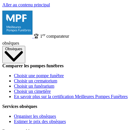
Aller au contenu principal
er
🏆
1
comparateur
obsèques
Obsèques
Comparer les pompes funèbres
Choisir une pompe funèbre
Choisir un crematorium
Choisir un funérarium
Choisir un cimetière
En savoir plus sur la certification Meilleures Pompes Funèbres
Services obsèques
Organiser les obsèques
Estimer le prix des obsèques