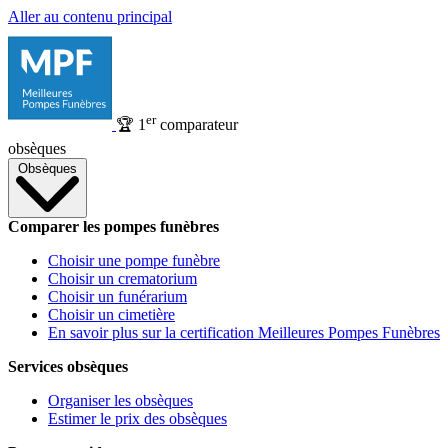
Aller au contenu principal
er
🏆
1
comparateur
obsèques
Obsèques
Comparer les pompes funèbres
Choisir une pompe funèbre
Choisir un crematorium
Choisir un funérarium
Choisir un cimetière
En savoir plus sur la certification Meilleures Pompes Funèbres
Services obsèques
Organiser les obsèques
Estimer le prix des obsèques