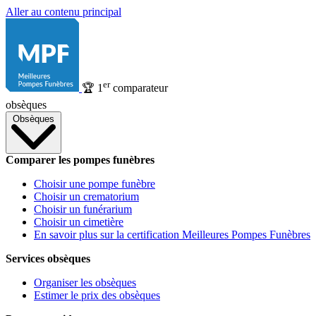
Aller au contenu principal
er
🏆
1
comparateur
obsèques
Obsèques
Comparer les pompes funèbres
Choisir une pompe funèbre
Choisir un crematorium
Choisir un funérarium
Choisir un cimetière
En savoir plus sur la certification Meilleures Pompes Funèbres
Services obsèques
Organiser les obsèques
Estimer le prix des obsèques