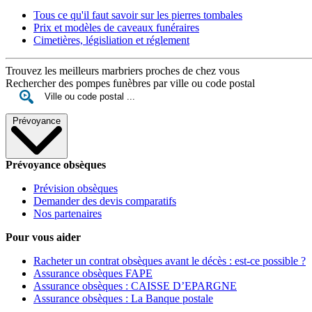
Tous ce qu'il faut savoir sur les pierres tombales
Prix et modèles de caveaux funéraires
Cimetières, législiation et réglement
Trouvez les meilleurs marbriers proches de chez vous
Rechercher des pompes funèbres par ville ou code postal
Prévoyance
Prévoyance obsèques
Prévision obsèques
Demander des devis comparatifs
Nos partenaires
Pour vous aider
Racheter un contrat obsèques avant le décès : est-ce possible ?
Assurance obsèques FAPE
Assurance obsèques : CAISSE D’EPARGNE
Assurance obsèques : La Banque postale