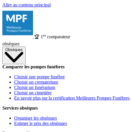
Aller au contenu principal
er
🏆
1
comparateur
obsèques
Obsèques
Comparer les pompes funèbres
Choisir une pompe funèbre
Choisir un crematorium
Choisir un funérarium
Choisir un cimetière
En savoir plus sur la certification Meilleures Pompes Funèbres
Services obsèques
Organiser les obsèques
Estimer le prix des obsèques