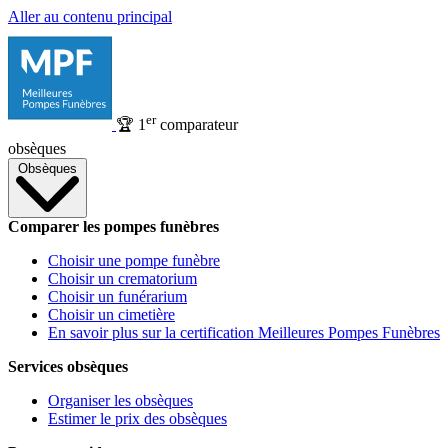
Aller au contenu principal
er
🏆
1
comparateur
obsèques
Obsèques
Comparer les pompes funèbres
Choisir une pompe funèbre
Choisir un crematorium
Choisir un funérarium
Choisir un cimetière
En savoir plus sur la certification Meilleures Pompes Funèbres
Services obsèques
Organiser les obsèques
Estimer le prix des obsèques