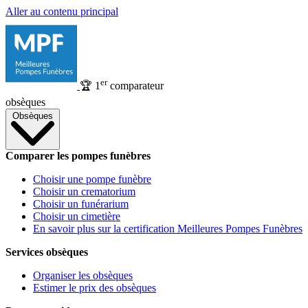
Aller au contenu principal
er
🏆
1
comparateur
obsèques
Obsèques
Comparer les pompes funèbres
Choisir une pompe funèbre
Choisir un crematorium
Choisir un funérarium
Choisir un cimetière
En savoir plus sur la certification Meilleures Pompes Funèbres
Services obsèques
Organiser les obsèques
Estimer le prix des obsèques