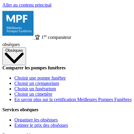
Aller au contenu principal
er
🏆
1
comparateur
obsèques
Obsèques
Comparer les pompes funèbres
Choisir une pompe funèbre
Choisir un crematorium
Choisir un funérarium
Choisir un cimetière
En savoir plus sur la certification Meilleures Pompes Funèbres
Services obsèques
Organiser les obsèques
Estimer le prix des obsèques