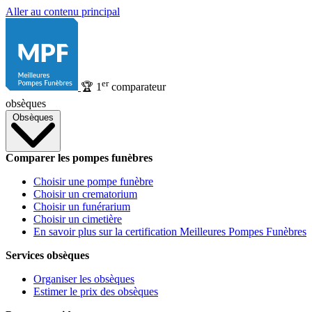
Aller au contenu principal
er
🏆
1
comparateur
obsèques
Obsèques
Comparer les pompes funèbres
Choisir une pompe funèbre
Choisir un crematorium
Choisir un funérarium
Choisir un cimetière
En savoir plus sur la certification Meilleures Pompes Funèbres
Services obsèques
Organiser les obsèques
Estimer le prix des obsèques