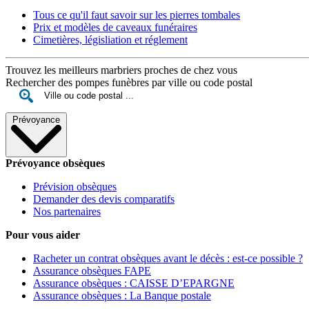
Tous ce qu'il faut savoir sur les pierres tombales
Prix et modèles de caveaux funéraires
Cimetières, législiation et réglement
Trouvez les meilleurs marbriers proches de chez vous
Rechercher des pompes funèbres par ville ou code postal
Prévoyance
Prévoyance obsèques
Prévision obsèques
Demander des devis comparatifs
Nos partenaires
Pour vous aider
Racheter un contrat obsèques avant le décès : est-ce possible ?
Assurance obsèques FAPE
Assurance obsèques : CAISSE D’EPARGNE
Assurance obsèques : La Banque postale