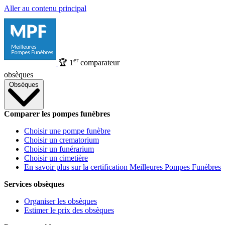
Aller au contenu principal
er
🏆
1
comparateur
obsèques
Obsèques
Comparer les pompes funèbres
Choisir une pompe funèbre
Choisir un crematorium
Choisir un funérarium
Choisir un cimetière
En savoir plus sur la certification Meilleures Pompes Funèbres
Services obsèques
Organiser les obsèques
Estimer le prix des obsèques