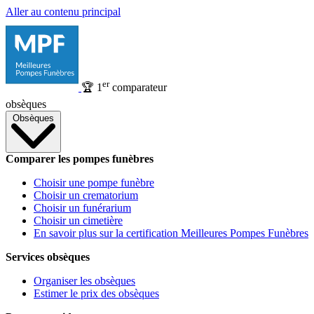
Aller au contenu principal
er
🏆
1
comparateur
obsèques
Obsèques
Comparer les pompes funèbres
Choisir une pompe funèbre
Choisir un crematorium
Choisir un funérarium
Choisir un cimetière
En savoir plus sur la certification Meilleures Pompes Funèbres
Services obsèques
Organiser les obsèques
Estimer le prix des obsèques