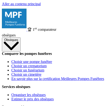
Aller au contenu principal
er
🏆
1
comparateur
obsèques
Obsèques
Comparer les pompes funèbres
Choisir une pompe funèbre
Choisir un crematorium
Choisir un funérarium
Choisir un cimetière
En savoir plus sur la certification Meilleures Pompes Funèbres
Services obsèques
Organiser les obsèques
Estimer le prix des obsèques