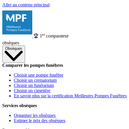
Aller au contenu principal
er
🏆
1
comparateur
obsèques
Obsèques
Comparer les pompes funèbres
Choisir une pompe funèbre
Choisir un crematorium
Choisir un funérarium
Choisir un cimetière
En savoir plus sur la certification Meilleures Pompes Funèbres
Services obsèques
Organiser les obsèques
Estimer le prix des obsèques