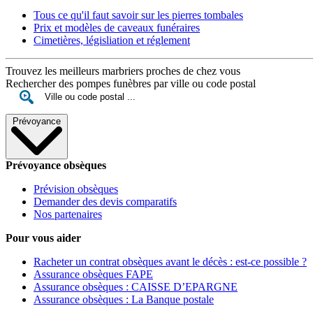
Tous ce qu'il faut savoir sur les pierres tombales
Prix et modèles de caveaux funéraires
Cimetières, législiation et réglement
Trouvez les meilleurs marbriers proches de chez vous
Rechercher des pompes funèbres par ville ou code postal
Prévoyance
Prévoyance obsèques
Prévision obsèques
Demander des devis comparatifs
Nos partenaires
Pour vous aider
Racheter un contrat obsèques avant le décès : est-ce possible ?
Assurance obsèques FAPE
Assurance obsèques : CAISSE D’EPARGNE
Assurance obsèques : La Banque postale