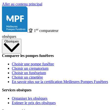
Aller au contenu principal
er
🏆
1
comparateur
obsèques
Obsèques
Comparer les pompes funèbres
Choisir une pompe funèbre
Choisir un crematorium
Choisir un funérarium
Choisir un cimetière
En savoir plus sur la certification Meilleures Pompes Funèbres
Services obsèques
Organiser les obsèques
Estimer le prix des obsèques