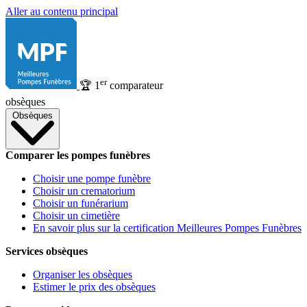
Aller au contenu principal
er
🏆
1
comparateur
obsèques
Obsèques
Comparer les pompes funèbres
Choisir une pompe funèbre
Choisir un crematorium
Choisir un funérarium
Choisir un cimetière
En savoir plus sur la certification Meilleures Pompes Funèbres
Services obsèques
Organiser les obsèques
Estimer le prix des obsèques