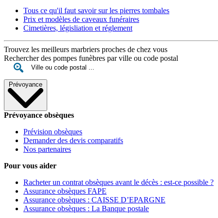
Tous ce qu'il faut savoir sur les pierres tombales
Prix et modèles de caveaux funéraires
Cimetières, législiation et réglement
Trouvez les meilleurs marbriers proches de chez vous
Rechercher des pompes funèbres par ville ou code postal
Prévoyance
Prévoyance obsèques
Prévision obsèques
Demander des devis comparatifs
Nos partenaires
Pour vous aider
Racheter un contrat obsèques avant le décès : est-ce possible ?
Assurance obsèques FAPE
Assurance obsèques : CAISSE D’EPARGNE
Assurance obsèques : La Banque postale