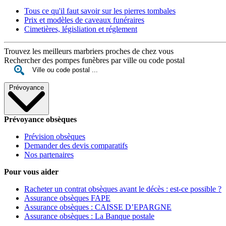
Tous ce qu'il faut savoir sur les pierres tombales
Prix et modèles de caveaux funéraires
Cimetières, législiation et réglement
Trouvez les meilleurs marbriers proches de chez vous
Rechercher des pompes funèbres par ville ou code postal
Prévoyance
Prévoyance obsèques
Prévision obsèques
Demander des devis comparatifs
Nos partenaires
Pour vous aider
Racheter un contrat obsèques avant le décès : est-ce possible ?
Assurance obsèques FAPE
Assurance obsèques : CAISSE D’EPARGNE
Assurance obsèques : La Banque postale