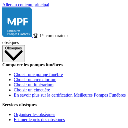
Aller au contenu principal
er
🏆
1
comparateur
obsèques
Obsèques
Comparer les pompes funèbres
Choisir une pompe funèbre
Choisir un crematorium
Choisir un funérarium
Choisir un cimetière
En savoir plus sur la certification Meilleures Pompes Funèbres
Services obsèques
Organiser les obsèques
Estimer le prix des obsèques