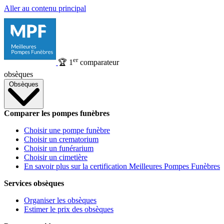
Aller au contenu principal
er
🏆
1
comparateur
obsèques
Obsèques
Comparer les pompes funèbres
Choisir une pompe funèbre
Choisir un crematorium
Choisir un funérarium
Choisir un cimetière
En savoir plus sur la certification Meilleures Pompes Funèbres
Services obsèques
Organiser les obsèques
Estimer le prix des obsèques