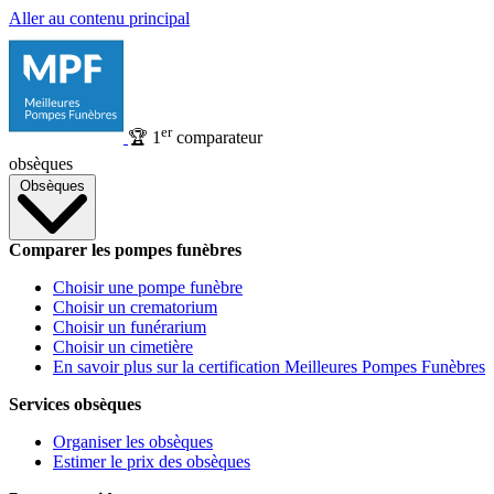
Aller au contenu principal
er
🏆
1
comparateur
obsèques
Obsèques
Comparer les pompes funèbres
Choisir une pompe funèbre
Choisir un crematorium
Choisir un funérarium
Choisir un cimetière
En savoir plus sur la certification Meilleures Pompes Funèbres
Services obsèques
Organiser les obsèques
Estimer le prix des obsèques