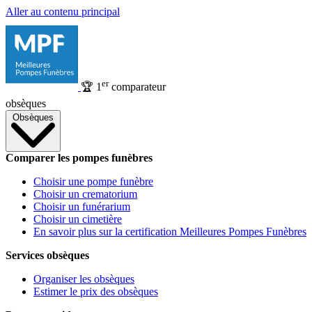
Aller au contenu principal
er
🏆
1
comparateur
obsèques
Obsèques
Comparer les pompes funèbres
Choisir une pompe funèbre
Choisir un crematorium
Choisir un funérarium
Choisir un cimetière
En savoir plus sur la certification Meilleures Pompes Funèbres
Services obsèques
Organiser les obsèques
Estimer le prix des obsèques