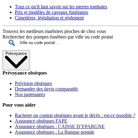
Tous ce qu'il faut savoir sur les pierres tombales
Prix et modèles de caveaux funéraires
Cimetières, législiation et réglement
Trouvez les meilleurs marbriers proches de chez vous
Rechercher des pompes funèbres par ville ou code postal
Prévoyance
Prévoyance obsèques
Prévision obsèques
Demander des devis comparatifs
Nos partenaires
Pour vous aider
Racheter un contrat obsèques avant le décès : est-ce possible ?
Assurance obsèques FAPE
Assurance obsèques : CAISSE D’EPARGNE
Assurance obsèques : La Banque postale