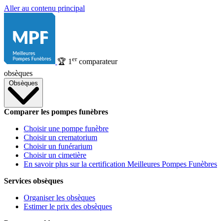
Aller au contenu principal
er
🏆
1
comparateur
obsèques
Obsèques
Comparer les pompes funèbres
Choisir une pompe funèbre
Choisir un crematorium
Choisir un funérarium
Choisir un cimetière
En savoir plus sur la certification Meilleures Pompes Funèbres
Services obsèques
Organiser les obsèques
Estimer le prix des obsèques