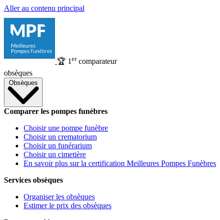
Aller au contenu principal
er
🏆
1
comparateur
obsèques
Obsèques
Comparer les pompes funèbres
Choisir une pompe funèbre
Choisir un crematorium
Choisir un funérarium
Choisir un cimetière
En savoir plus sur la certification Meilleures Pompes Funèbres
Services obsèques
Organiser les obsèques
Estimer le prix des obsèques