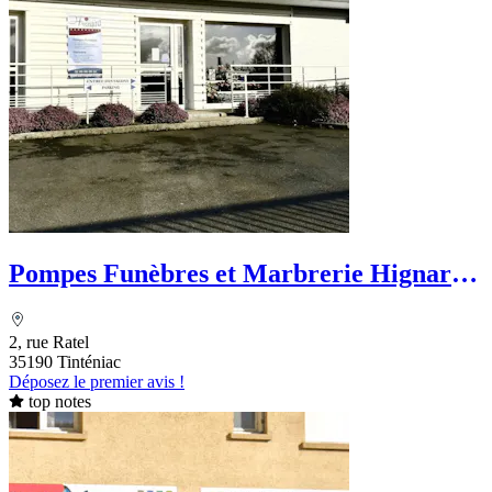
Pompes Funèbres et Marbrerie Hignard -
Tinténiac
2, rue Ratel
35190 Tinténiac
Déposez le premier avis !
top notes