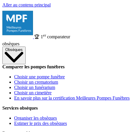
Aller au contenu principal
er
🏆
1
comparateur
obsèques
Obsèques
Comparer les pompes funèbres
Choisir une pompe funèbre
Choisir un crematorium
Choisir un funérarium
Choisir un cimetière
En savoir plus sur la certification Meilleures Pompes Funèbres
Services obsèques
Organiser les obsèques
Estimer le prix des obsèques