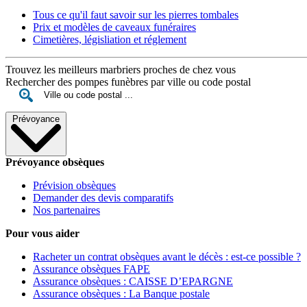
Tous ce qu'il faut savoir sur les pierres tombales
Prix et modèles de caveaux funéraires
Cimetières, législiation et réglement
Trouvez les meilleurs marbriers proches de chez vous
Rechercher des pompes funèbres par ville ou code postal
Prévoyance
Prévoyance obsèques
Prévision obsèques
Demander des devis comparatifs
Nos partenaires
Pour vous aider
Racheter un contrat obsèques avant le décès : est-ce possible ?
Assurance obsèques FAPE
Assurance obsèques : CAISSE D’EPARGNE
Assurance obsèques : La Banque postale