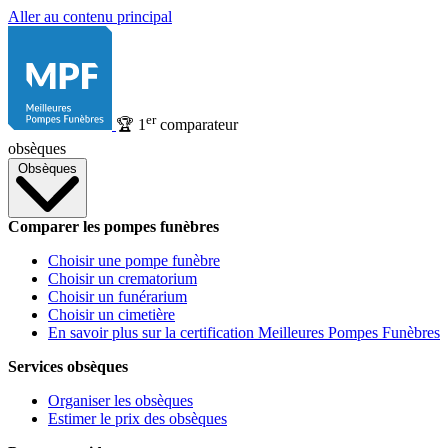
Aller au contenu principal
er
🏆
1
comparateur
obsèques
Obsèques
Comparer les pompes funèbres
Choisir une pompe funèbre
Choisir un crematorium
Choisir un funérarium
Choisir un cimetière
En savoir plus sur la certification Meilleures Pompes Funèbres
Services obsèques
Organiser les obsèques
Estimer le prix des obsèques