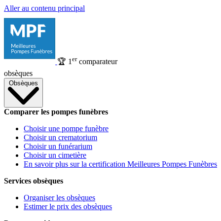
Aller au contenu principal
er
🏆
1
comparateur
obsèques
Obsèques
Comparer les pompes funèbres
Choisir une pompe funèbre
Choisir un crematorium
Choisir un funérarium
Choisir un cimetière
En savoir plus sur la certification Meilleures Pompes Funèbres
Services obsèques
Organiser les obsèques
Estimer le prix des obsèques